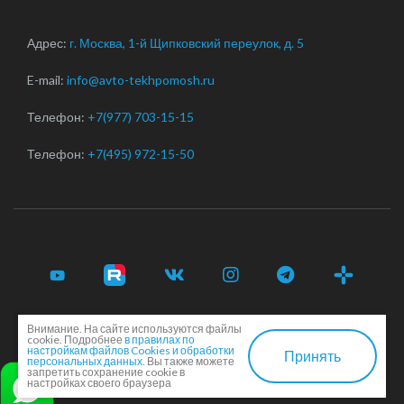
Адрес:
г. Москва, 1-й Щипковский переулок, д. 5
E-mail:
info@avto-tekhpomosh.ru
Телефон:
+7(977) 703-15-15
Телефон:
+7(495) 972-15-50
Внимание. На сайте используются файлы
© 2017-2026 Срочная автотехпомощь легковым и
cookie. Подробнее
в правилах по
грузовым автомобилям в Москве и Московской области ·
настройкам файлов Cookies и обработки
Принять
персональных данных.
Вы также можете
Соглашение сторон
·
EN
запретить сохранение cookie в
настройках своего браузера
Создание и продвижение сайта -
Dkarlov.ru