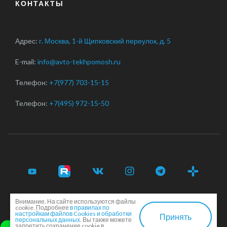
КОНТАКТЫ
Адрес:
г. Москва, 1-й Щипковский переулок, д. 5
E-mail:
info@avto-tekhpomosh.ru
Телефон:
+7(977) 703-15-15
Телефон:
+7(495) 972-15-50
Внимание. На сайте используются файлы
© 2017-2026 Срочная автотехпомощь легковым и
cookie. Подробнее
в правилах по
грузовым автомобилям в Москве и Московской области ·
настройкам файлов Cookies и обработки
Принять
персональных данных.
Вы также можете
Соглашение сторон
·
EN
запретить сохранение cookie в