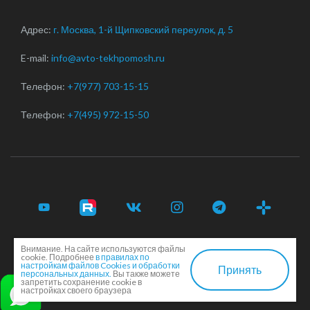
Адрес:
г. Москва, 1-й Щипковский переулок, д. 5
E-mail:
info@avto-tekhpomosh.ru
Телефон:
+7(977) 703-15-15
Телефон:
+7(495) 972-15-50
Внимание. На сайте используются файлы
© 2017-2026 Срочная автотехпомощь легковым и
cookie. Подробнее
в правилах по
грузовым автомобилям в Москве и Московской области ·
настройкам файлов Cookies и обработки
Принять
персональных данных.
Вы также можете
Соглашение сторон
·
EN
запретить сохранение cookie в
настройках своего браузера
Создание и продвижение сайта -
Dkarlov.ru