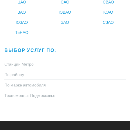
ЦАО
САО
СВАО
ВАО
ЮВАО
ЮАО
ЮЗАО
ЗАО
СЗАО
ТиНАО
ВЫБОР УСЛУГ ПО:
Станции Метро
По району
По марке автомобиля
Техпомощь в Подмосковье