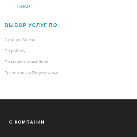
ТиНАО
ВЫБОР УСЛУГ ПО:
Станции Метро
По району
По марке автомобиля
Техпомощь в Подмосковье
О КОМПАНИИ