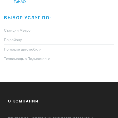
ТиНАО
ВЫБОР УСЛУГ ПО:
Станции Метро
По району
По марке автомобиля
Техпомощь в Подмосковье
О КОМПАНИИ