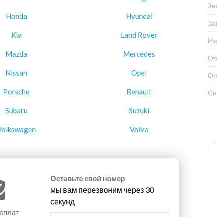
За
Honda
Hyundai
За
Kia
Land Rover
Из
Mazda
Mercedes
От
Nissan
Opel
От
Porsche
Renault
Сн
Subaru
Suzuki
Volkswagen
Volvo
Оставьте свой номер
мы вам перезвоним через 30
секунд
 оплат