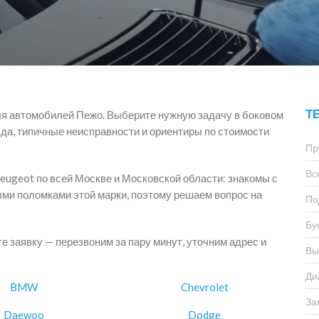
Т
ля автомобилей Пежо. Выберите нужную задачу в боковом
да, типичные неисправности и ориентиры по стоимости
Пр
Вс
ugeot по всей Москве и Московской области: знакомы с
ми поломками этой марки, поэтому решаем вопрос на
По
Бу
 заявку — перезвоним за пару минут, уточним адрес и
Вы
Ди
BMW
Chevrolet
За
Daewoo
Dodge