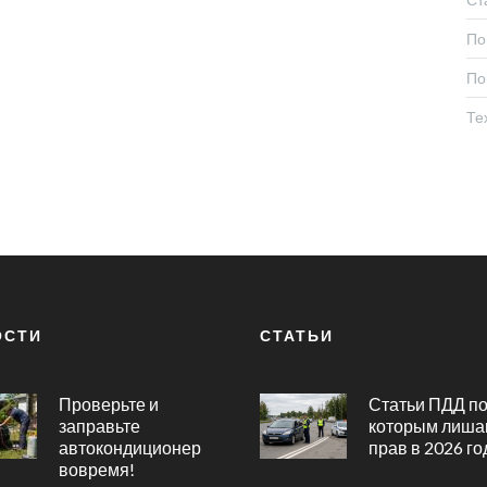
По
По
Те
ОСТИ
СТАТЬИ
Проверьте и
Статьи ПДД п
заправьте
которым лиша
автокондиционер
прав в 2026 го
вовремя!