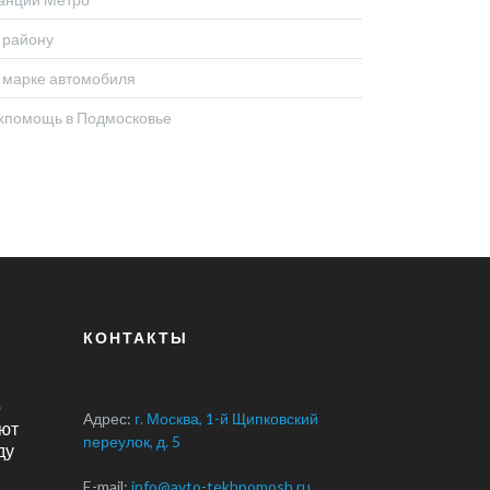
 району
 марке автомобиля
хпомощь в Подмосковье
КОНТАКТЫ
о
Адрес:
г. Москва, 1-й Щипковский
ют
переулок, д. 5
ду
E-mail:
info@avto-tekhpomosh.ru