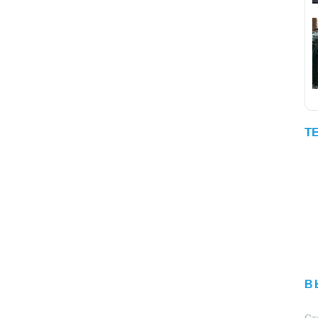
Т
В
Ст