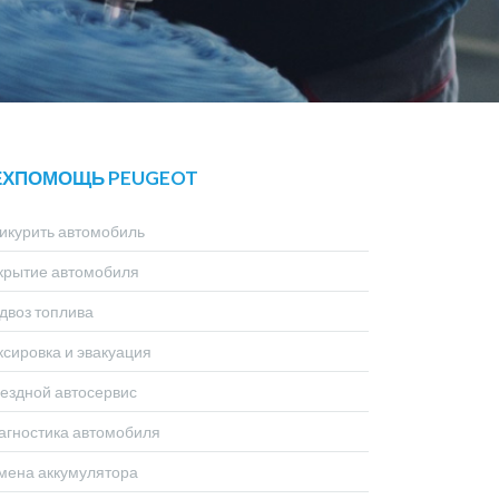
ЕХПОМОЩЬ PEUGEOT
икурить автомобиль
крытие автомобиля
двоз топлива
ксировка и эвакуация
ездной автосервис
агностика автомобиля
мена аккумулятора