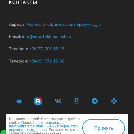
КОНТАКТЫ
Адрес:
г. Москва, 1-й Щипковский переулок, д. 5
E-mail:
info@avto-tekhpomosh.ru
Телефон:
+7(977) 703-15-15
Телефон:
+7(495) 972-15-50
Внимание. На сайте используются файлы
© 2017-2026 Срочная автотехпомощь легковым и
cookie. Подробнее
в правилах по
грузовым автомобилям в Москве и Московской области ·
настройкам файлов Cookies и обработки
Принять
персональных данных.
Вы также можете
Соглашение сторон
·
EN
запретить сохранение cookie в