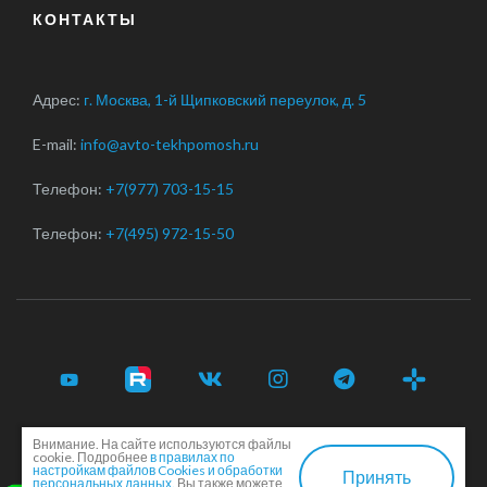
КОНТАКТЫ
Адрес:
г. Москва, 1-й Щипковский переулок, д. 5
E-mail:
info@avto-tekhpomosh.ru
Телефон:
+7(977) 703-15-15
Телефон:
+7(495) 972-15-50
Внимание. На сайте используются файлы
© 2017-2026 Срочная автотехпомощь легковым и
cookie. Подробнее
в правилах по
грузовым автомобилям в Москве и Московской области ·
настройкам файлов Cookies и обработки
Принять
персональных данных.
Вы также можете