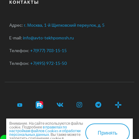
КОНТАКТЫ
Адрес:
г. Москва, 1-й Щипковский переулок, д. 5
E-mail:
info@avto-tekhpomosh.ru
Телефон:
+7(977) 703-15-15
Телефон:
+7(495) 972-15-50
Внимание. На сайте используются файлы
© 2017-2026 Срочная автотехпомощь легковым и
cookie. Подробнее
в правилах по
грузовым автомобилям в Москве и Московской области ·
настройкам файлов Cookies и обработки
Принять
персональных данных.
Вы также можете
Соглашение сторон
·
EN
запретить сохранение cookie в