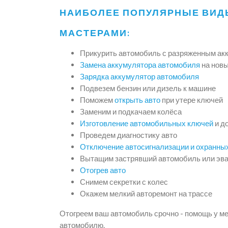
НАИБОЛЕЕ ПОПУЛЯРНЫЕ ВИД
МАСТЕРАМИ:
Прикурить автомобиль с разряженным ак
Замена аккумулятора автомобиля
на нов
Зарядка аккумулятор автомобиля
Подвезем бензин или дизель к машине
Поможем
открыть авто
при утере ключей
Заменим и подкачаем колёса
Изготовление автомобильных ключей
и д
Проведем диагностику авто
Отключение автосигнализации и охранны
Вытащим застрявший автомобиль или эва
Отогрев авто
Снимем секретки с колес
Окажем мелкий авторемонт на трассе
Отогреем ваш автомобиль срочно - помощь у м
автомобилю.