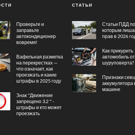
ОСТИ
СТАТЬИ
Проверьте и
Статьи ПДД п
заправьте
которым лиша
автокондиционер
прав в 2026 го
вовремя!
Как прикурить
Вафельная разметка
автомобиль от
на перекрестках —
шуруповерта?
что означает, как
проезжать и какие
Признаки сев
штрафы в 2025 году
аккумулятора 
машине
Знак "Движение
запрещено 3.2 " -
штрафы и кто может
проезжать