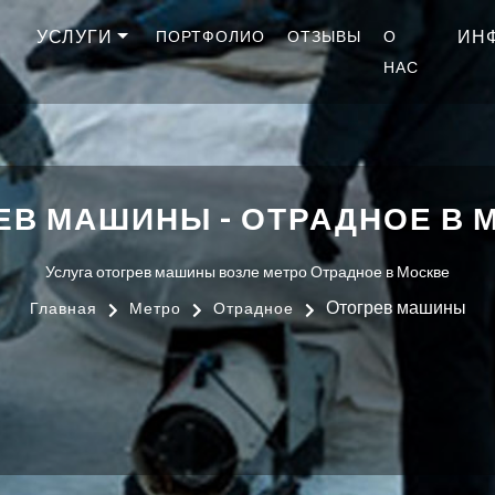
УСЛУГИ
ИН
ПОРТФОЛИО
ОТЗЫВЫ
О
НАС
ЕВ МАШИНЫ - ОТРАДНОЕ В 
Услуга отогрев машины возле метро Отрадное в Москве
Отогрев машины
Главная
Метро
Отрадное