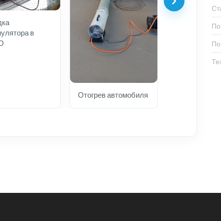
Ст
дка
По
улятора в
О
По
Те
Отогрев автомобиля