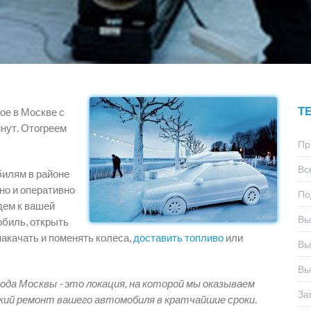
Т
ое в Москве с
нут. Отогреем
Пр
Вс
билям в районе
но и оперативно
По
дем к вашей
Вы
обиль, открыть
накачать и поменять колеса,
доставить топливо
или
Вы
Вы
ода Москвы - это локация, на которой мы оказываем
За
кий ремонт вашего автомобиля в кратчайшие сроки.