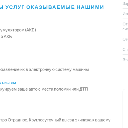
За
Ы УСЛУГ ОКАЗЫВАЕМЫЕ НАШИМИ
Из
От
си
кумулятором (АКБ)
ый АКБ
От
Сн
Эв
обавление их в электронную систему машины
х систем
куируем ваше авто с места поломки или ДТП
етро Отрадное. Круглосуточный выезд экипажа к вашему