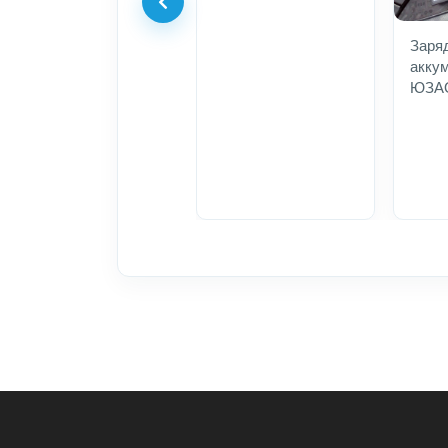
Заря
аккум
ЮЗА