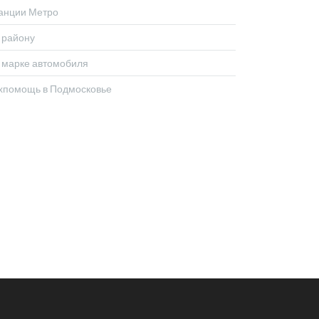
анции Метро
 району
 марке автомобиля
хпомощь в Подмосковье