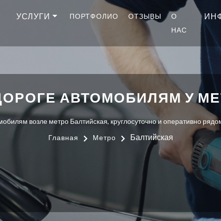
УСЛУГИ
ИН
ПОРТФОЛИО
ОТЗЫВЫ
О
НАС
ДОРОГЕ АВТОМОБИЛЯМ У МЕ
обилям возле метро Балтийская, круглосуточно и оперативно рядом 
Балтийская
Главная
Метро