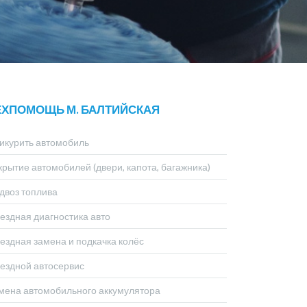
ЕХПОМОЩЬ М. БАЛТИЙСКАЯ
икурить автомобиль
крытие автомобилей (двери, капота, багажника)
двоз топлива
ездная диагностика авто
ездная замена и подкачка колёс
ездной автосервис
мена автомобильного аккумулятора