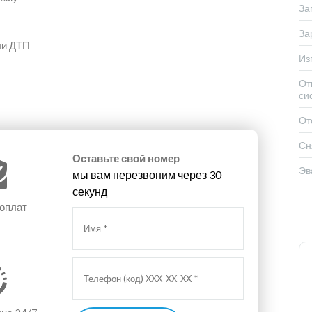
За
За
ли ДТП
Из
От
си
От
Сн
Оставьте свой номер
Эв
мы вам перезвоним через 30
секунд
 оплат