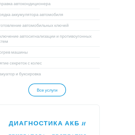
правка автокондиционера
рядка аккумулятора автомобиля
готовление автомобильных ключей
ключение автосигнализации и противоугонных
стем
огрев машины
ятие секреток с колес
акуатор и буксировка
Все услуги
ДИАГНОСТИКА АКБ
И