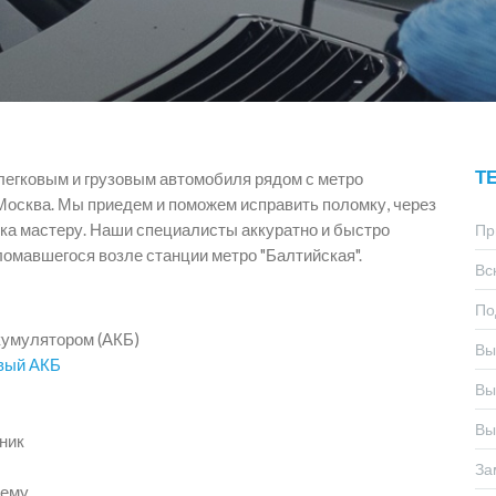
Т
легковым и грузовым автомобиля рядом с метро
 Москва. Мы приедем и поможем исправить поломку, через
ка мастеру. Наши специалисты аккуратно и быстро
Пр
ломавшегося возле станции метро "Балтийская".
Вс
По
кумулятором (АКБ)
Вы
овый АКБ
Вы
Вы
жник
За
тему