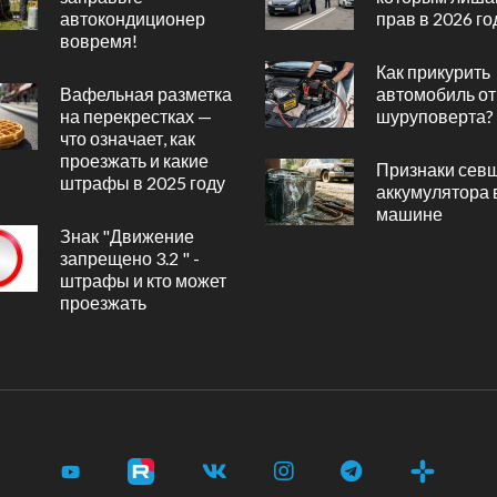
автокондиционер
прав в 2026 го
вовремя!
Как прикурить
Вафельная разметка
автомобиль от
на перекрестках —
шуруповерта?
что означает, как
проезжать и какие
Признаки сев
штрафы в 2025 году
аккумулятора 
машине
Знак "Движение
запрещено 3.2 " -
штрафы и кто может
проезжать