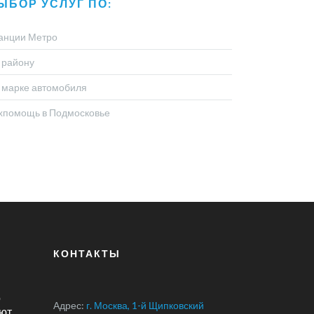
ЫБОР УСЛУГ ПО:
анции Метро
 району
 марке автомобиля
хпомощь в Подмосковье
КОНТАКТЫ
о
Адрес:
г. Москва, 1-й Щипковский
ют