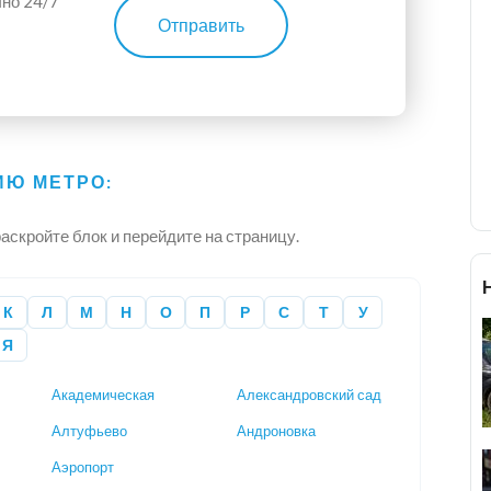
чно 24/7
Отправить
Ю МЕТРО:
аскройте блок и перейдите на страницу.
К
Л
М
Н
О
П
Р
С
Т
У
Я
Академическая
Александровский сад
Алтуфьево
Андроновка
Аэропорт