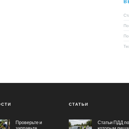
В
Ст
По
По
Те
ОСТИ
СТАТЬИ
Проверьте и
Статьи ПДД п
заправьте
которым лиша