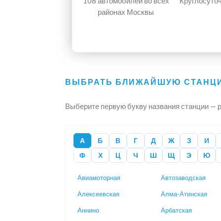
108 автомобилей
во всех
Круглосуто
районах Москвы
ВЫБРАТЬ БЛИЖАЙШУЮ СТАНЦИ
Выберите первую букву названия станции — р
А
Б
В
Г
Д
Ж
З
И
Ф
Х
Ц
Ч
Ш
Щ
Э
Ю
Авиамоторная
Автозаводская
Алексеевская
Алма-Атинская
Аннино
Арбатская