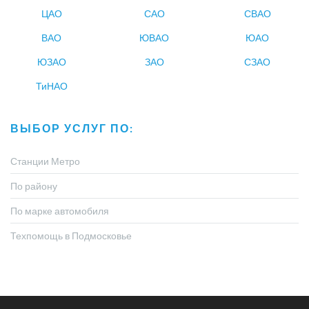
ЦАО
САО
СВАО
ВАО
ЮВАО
ЮАО
ЮЗАО
ЗАО
СЗАО
ТиНАО
ВЫБОР УСЛУГ ПО:
Станции Метро
По району
По марке автомобиля
Техпомощь в Подмосковье