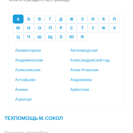
А
Б
В
Г
Д
Ж
З
И
К
Л
М
Н
О
П
Р
С
Т
У
Ф
Х
Ц
Ч
Ш
Щ
Э
Ю
Я
Авиамоторная
Автозаводская
Академическая
Александровский сад
Алексеевская
Алма-Атинская
Алтуфьево
Андроновка
Аннино
Арбатская
Аэропорт
ТЕХПОМОЩЬ М. СОКОЛ
Прикурить автомобиль