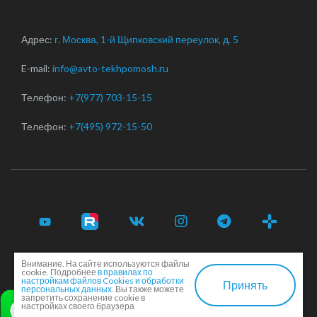
Адрес:
г. Москва, 1-й Щипковский переулок, д. 5
E-mail:
info@avto-tekhpomosh.ru
Телефон:
+7(977) 703-15-15
Телефон:
+7(495) 972-15-50
Внимание. На сайте используются файлы
© 2017-2026 Срочная автотехпомощь легковым и
cookie. Подробнее
в правилах по
грузовым автомобилям в Москве и Московской области ·
настройкам файлов Cookies и обработки
Принять
персональных данных.
Вы также можете
Соглашение сторон
·
EN
запретить сохранение cookie в
настройках своего браузера
Создание и продвижение сайта -
Dkarlov.ru