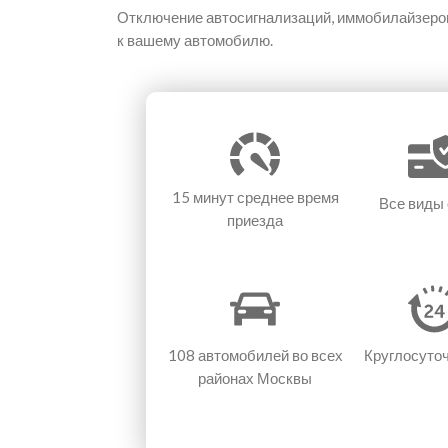
Отключение автосигнализаций, иммобилайзеров
к вашему автомобилю.
15 минут
среднее время
Все виды
приезда
108 автомобилей
во всех
Круглосуто
районах Москвы