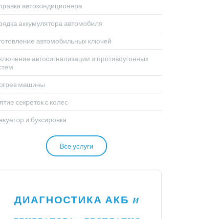
правка автокондиционера
рядка аккумулятора автомобиля
готовление автомобильных ключей
ключение автосигнализации и противоугонных
стем
огрев машины
ятие секреток с колес
акуатор и буксировка
Все услуги
ДИАГНОСТИКА АКБ
И