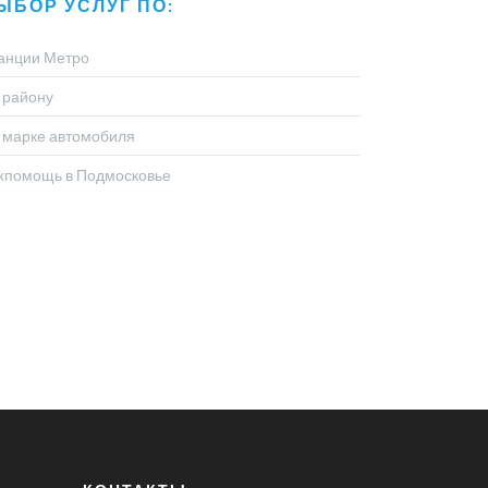
ЫБОР УСЛУГ ПО:
анции Метро
 району
 марке автомобиля
хпомощь в Подмосковье