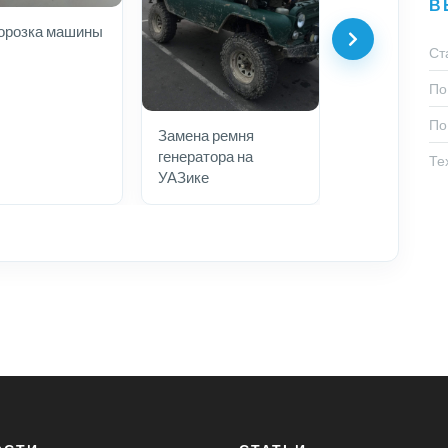
В
орозка машины
Ст
По
По
Замена ремня
генератора на
Те
УАЗике