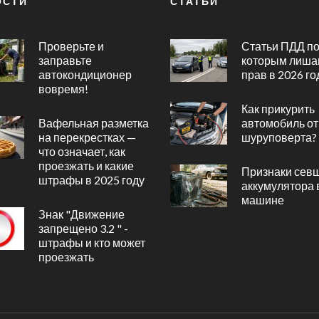
ОСТИ
СТАТЬИ
Проверьте и
Статьи ПДД п
заправьте
которым лиша
автокондиционер
прав в 2026 го
вовремя!
Как прикурить
Вафельная разметка
автомобиль от
на перекрестках —
шуруповерта?
что означает, как
проезжать и какие
Признаки сев
штрафы в 2025 году
аккумулятора 
машине
Знак "Движение
запрещено 3.2 " -
штрафы и кто может
проезжать