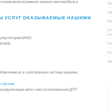
ествим мелкий ремонт вашего автомобиля в
За
За
Ы УСЛУГ ОКАЗЫВАЕМЫЕ НАШИМИ
Из
От
си
кумулятором (АКБ)
ый АКБ
От
Сн
Эв
обавление их в электронную систему машины
х систем
куируем ваше авто с места поломки или ДТП