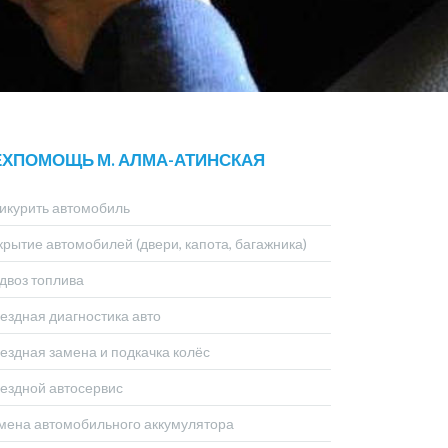
ЕХПОМОЩЬ М. АЛМА-АТИНСКАЯ
икурить автомобиль
крытие автомобилей (двери, капота, багажника)
двоз топлива
ездная диагностика авто
ездная замена и подкачка колёс
ездной автосервис
мена автомобильного аккумулятора