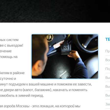
Т
ных систем
ве с выездом!
лючение
Пр
опомощь на
Вс
По
билям в районе
Вы
суточно и
минут подъедем к вашей машине и поможем ее завести,
Вы
 двери авто (капот, багажник), накачать и поменять
томобиль в зимний период.
Вы
За
я города Москвы - это локация, на которой мы