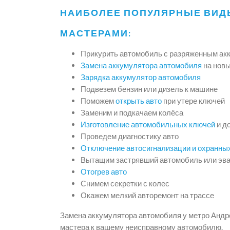
НАИБОЛЕЕ ПОПУЛЯРНЫЕ ВИД
МАСТЕРАМИ:
Прикурить автомобиль с разряженным ак
Замена аккумулятора автомобиля
на нов
Зарядка аккумулятор автомобиля
Подвезем бензин или дизель к машине
Поможем
открыть авто
при утере ключей
Заменим и подкачаем колёса
Изготовление автомобильных ключей
и д
Проведем диагностику авто
Отключение автосигнализации и охранны
Вытащим застрявший автомобиль или эва
Отогрев авто
Снимем секретки с колес
Окажем мелкий авторемонт на трассе
Замена аккумулятора автомобиля у метро Андро
мастера к вашему неисправному автомобилю.