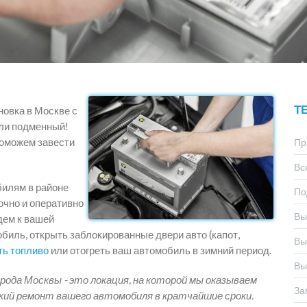
Т
новка в Москве с
ли подменный!
Поможем завести
Пр
Вс
билям в районе
По
очно и оперативно
Вы
дем к вашей
биль, открыть заблокированные двери авто (капот,
Вы
ть топливо
или отогреть ваш автомобиль в зимний период.
Вы
рода Москвы - это локация, на которой мы оказываем
За
кий ремонт вашего автомобиля в кратчайшие сроки.