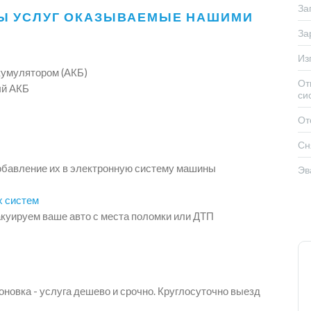
За
Ы УСЛУГ ОКАЗЫВАЕМЫЕ НАШИМИ
За
Из
кумулятором (АКБ)
От
ый АКБ
си
От
Сн
обавление их в электронную систему машины
Эв
х систем
куируем ваше авто с места поломки или ДТП
новка - услуга дешево и срочно. Круглосуточно выезд