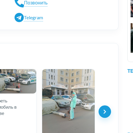
Позвонить
Telegram
Т
реть
мобиль в
ве