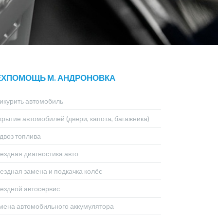
ЕХПОМОЩЬ М. АНДРОНОВКА
икурить автомобиль
крытие автомобилей (двери, капота, багажника)
двоз топлива
ездная диагностика авто
ездная замена и подкачка колёс
ездной автосервис
мена автомобильного аккумулятора