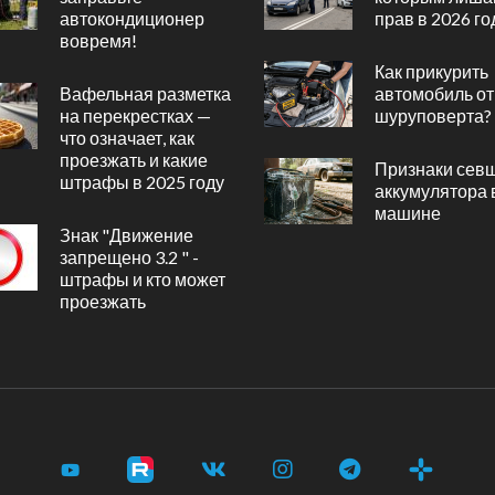
автокондиционер
прав в 2026 го
вовремя!
Как прикурить
Вафельная разметка
автомобиль от
на перекрестках —
шуруповерта?
что означает, как
проезжать и какие
Признаки сев
штрафы в 2025 году
аккумулятора 
машине
Знак "Движение
запрещено 3.2 " -
штрафы и кто может
проезжать