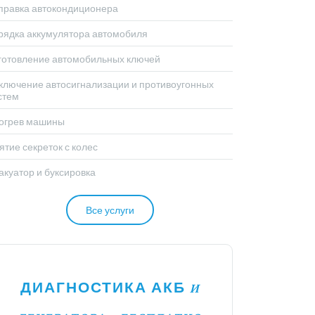
правка автокондиционера
рядка аккумулятора автомобиля
готовление автомобильных ключей
ключение автосигнализации и противоугонных
стем
огрев машины
ятие секреток с колес
акуатор и буксировка
Все услуги
ДИАГНОСТИКА АКБ
И