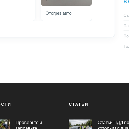
В
Отогрев авто
Ст
По
По
Те
ОСТИ
СТАТЬИ
Проверьте и
Статьи ПДД п
заправьте
которым лиша