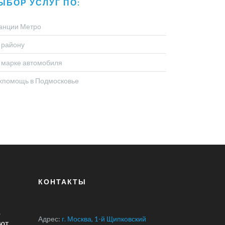
ЫБОР УСЛУГ ПО:
анции Метро
 району
 марке автомобиля
хпомощь в Подмосковье
КОНТАКТЫ
о
Адрес:
г. Москва, 1-й Щипковский
ют