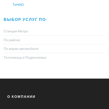
ТиНАО
ВЫБОР УСЛУГ ПО:
Станции Метро
По району
По марке автомобиля
Техпомощь в Подмосковье
О КОМПАНИИ