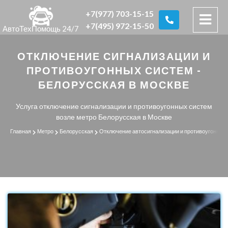
+7(977) 703-15-15
+7(495) 972-15-50
АвтоТехПомощь 24/7
ОТКЛЮЧЕНИЕ СИГНАЛИЗАЦИИ И
ПРОТИВОУГОННЫХ СИСТЕМ -
БЕЛОРУССКАЯ В МОСКВЕ
Услуга отключение сигнализации и противоугонных систем
возле метро Белорусская в Москве
Главная
Метро
Белорусская
Отключение автосигнализации и противоугонных