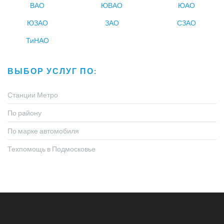
ВАО
ЮВАО
ЮАО
ЮЗАО
ЗАО
СЗАО
ТиНАО
ВЫБОР УСЛУГ ПО:
Станции Метро
По району
По марке автомобиля
Техпомощь в Подмосковье