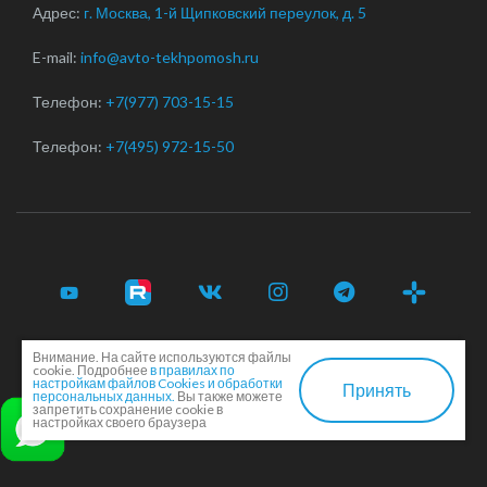
Адрес:
г. Москва, 1-й Щипковский переулок, д. 5
E-mail:
info@avto-tekhpomosh.ru
Телефон:
+7(977) 703-15-15
Телефон:
+7(495) 972-15-50
Внимание. На сайте используются файлы
© 2017-2026 Срочная автотехпомощь легковым и
cookie. Подробнее
в правилах по
грузовым автомобилям в Москве и Московской области ·
настройкам файлов Cookies и обработки
Принять
персональных данных.
Вы также можете
Соглашение сторон
·
EN
запретить сохранение cookie в
настройках своего браузера
Создание и продвижение сайта -
Dkarlov.ru