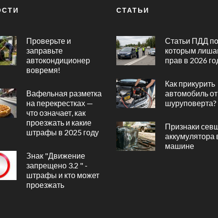
ОСТИ
СТАТЬИ
Проверьте и
Статьи ПДД п
заправьте
которым лиша
автокондиционер
прав в 2026 го
вовремя!
Как прикурить
Вафельная разметка
автомобиль от
на перекрестках —
шуруповерта?
что означает, как
проезжать и какие
Признаки сев
штрафы в 2025 году
аккумулятора 
машине
Знак "Движение
запрещено 3.2 " -
штрафы и кто может
проезжать