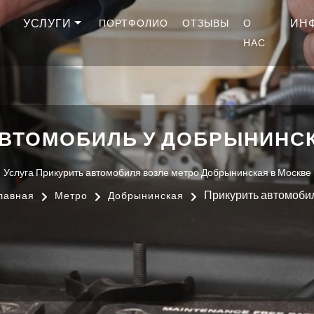
УСЛУГИ
ИН
ПОРТФОЛИО
ОТЗЫВЫ
О
НАС
АВТОМОБИЛЬ У ДОБРЫНИНСК
Услуга Прикурить автомобиля возле метро Добрынинская в Москве
Прикурить автомоби
лавная
Метро
Добрынинская