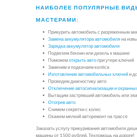
НАИБОЛЕЕ ПОПУЛЯРНЫЕ ВИД
МАСТЕРАМИ:
Прикурить автомобиль с разряженным ак
Замена аккумулятора автомобиля
на нов
Зарядка аккумулятор автомобиля
Подвезем бензин или дизель к машине
Поможем
открыть авто
при утере ключей
Заменим и подкачаем колёса
Изготовление автомобильных ключей
и д
Проведем диагностику авто
Отключение автосигнализации и охранны
Вытащим застрявший автомобиль или эва
Отогрев авто
Снимем секретки с колес
Окажем мелкий авторемонт на трассе
Заказать услугу прикуривания автомобиля деше
машины от 1500 рублей. Техпомощь на дороге!