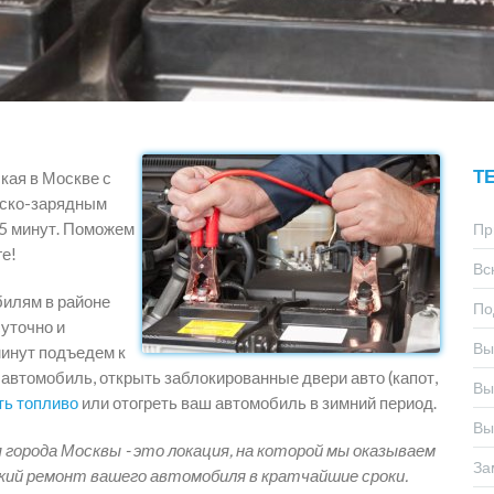
Т
кая в Москве с
уско-зарядным
15 минут. Поможем
Пр
е!
Вс
билям в районе
По
суточно и
Вы
минут подъедем к
автомобиль, открыть заблокированные двери авто (капот,
Вы
ть топливо
или отогреть ваш автомобиль в зимний период.
Вы
 города Москвы - это локация, на которой мы оказываем
За
кий ремонт вашего автомобиля в кратчайшие сроки.