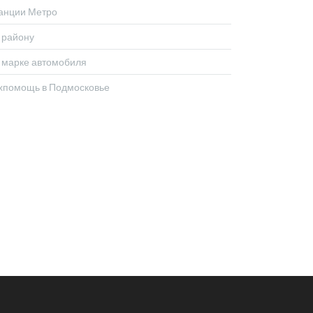
анции Метро
 району
 марке автомобиля
хпомощь в Подмосковье