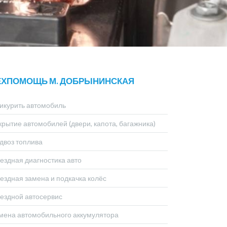
ЕХПОМОЩЬ М. ДОБРЫНИНСКАЯ
икурить автомобиль
крытие автомобилей (двери, капота, багажника)
двоз топлива
ездная диагностика авто
ездная замена и подкачка колёс
ездной автосервис
мена автомобильного аккумулятора