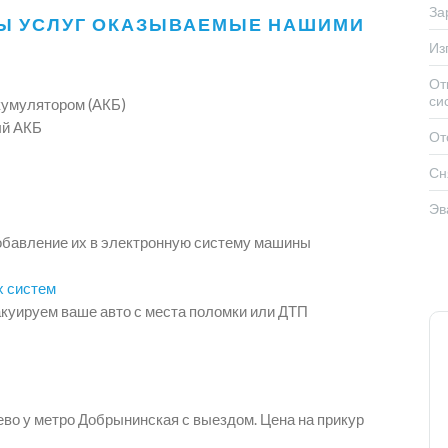
За
Ы УСЛУГ ОКАЗЫВАЕМЫЕ НАШИМИ
Из
От
си
кумулятором (АКБ)
ый АКБ
От
Сн
Эв
обавление их в электронную систему машины
х систем
куируем ваше авто с места поломки или ДТП
во у метро Добрынинская с выездом. Цена на прикур