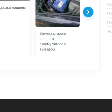
Ст
орозка машины
По
По
Те
Замена старого
севшего
аккумулятора с
выездом