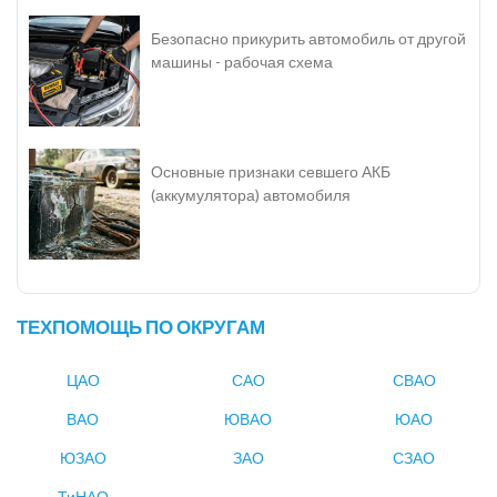
Безопасно прикурить автомобиль от другой
машины - рабочая схема
Основные признаки севшего АКБ
(аккумулятора) автомобиля
ТЕХПОМОЩЬ ПО ОКРУГАМ
ЦАО
САО
СВАО
ВАО
ЮВАО
ЮАО
ЮЗАО
ЗАО
СЗАО
ТиНАО