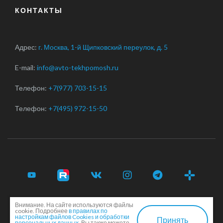
КОНТАКТЫ
Адрес:
г. Москва, 1-й Щипковский переулок, д. 5
E-mail:
info@avto-tekhpomosh.ru
Телефон:
+7(977) 703-15-15
Телефон:
+7(495) 972-15-50
Внимание. На сайте используются файлы
© 2017-2026 Срочная автотехпомощь легковым и
cookie. Подробнее
в правилах по
грузовым автомобилям в Москве и Московской области ·
настройкам файлов Cookies и обработки
Принять
персональных данных.
Вы также можете