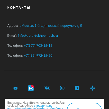
КОНТАКТЫ
Адрес:
г. Москва, 1-й Щипковский переулок, д. 5
E-mail:
info@avto-tekhpomosh.ru
Телефон:
+7(977) 703-15-15
Телефон:
+7(495) 972-15-50
Внимание. На сайте используются файлы
© 2017-2026 Срочная автотехпомощь легковым и
cookie. Подробнее
в правилах по
грузовым автомобилям в Москве и Московской области ·
настройкам файлов Cookies и обработки