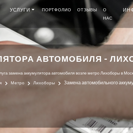
УСЛУГИ
ИН
ПОРТФОЛИО
ОТЗЫВЫ
О
НАС
ЛЯТОРА АВТОМОБИЛЯ - ЛИХ
луга замена аккумулятора автомобиля возле метро Лихоборы в Мос
Замена автомобильного аккум
я
Метро
Лихоборы