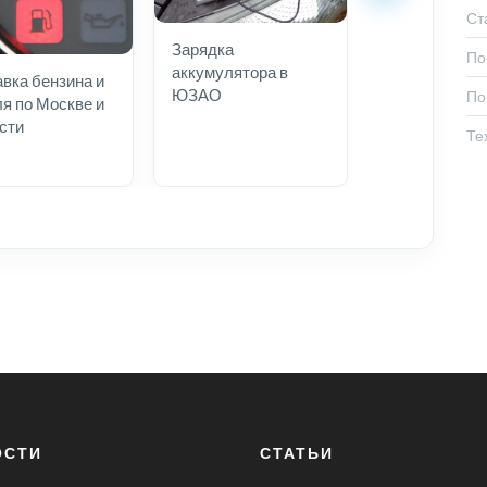
Ст
Зарядка
По
аккумулятора в
вка бензина и
ЮЗАО
По
я по Москве и
сти
Те
ОСТИ
СТАТЬИ