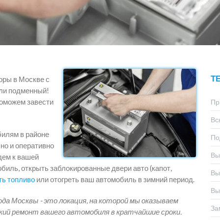
Т
оры в Москве с
ли подменный!
Поможем завести
Пр
Вс
билям в районе
По
но и оперативно
Вы
дем к вашей
биль, открыть заблокированные двери авто (капот,
Вы
ть топливо
или отогреть ваш автомобиль в зимний период.
Вы
ода Москвы - это локация, на которой мы оказываем
За
кий ремонт вашего автомобиля в кратчайшие сроки.