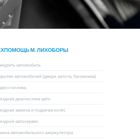
ЕХПОМОЩЬ М. ЛИХОБОРЫ
икурить автомобиль
крытие автомобилей (двери, капота, багажника)
двоз топлива
ездная диагностика авто
ездная замена и подкачка колёс
ездной автосервис
мена автомобильного аккумулятора