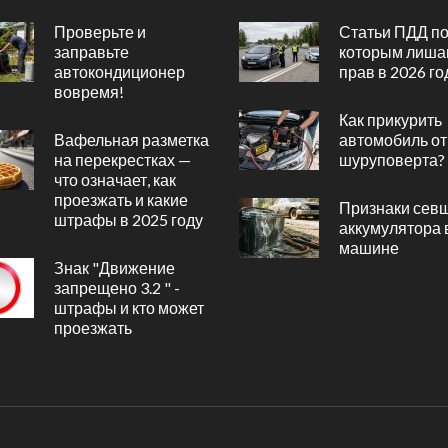
Проверьте и
Статьи ПДД п
заправьте
которым лиша
автокондиционер
прав в 2026 го
вовремя!
Как прикурить
Вафельная разметка
автомобиль от
на перекрестках —
шуруповерта?
что означает, как
проезжать и какие
Признаки сев
штрафы в 2025 году
аккумулятора 
машине
Знак "Движение
запрещено 3.2 " -
штрафы и кто может
проезжать