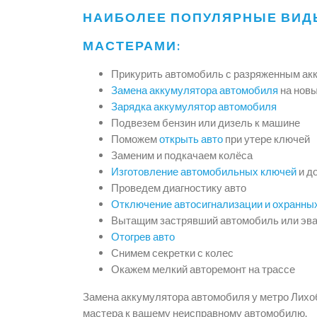
НАИБОЛЕЕ ПОПУЛЯРНЫЕ ВИД
МАСТЕРАМИ:
Прикурить автомобиль с разряженным ак
Замена аккумулятора автомобиля
на нов
Зарядка аккумулятор автомобиля
Подвезем бензин или дизель к машине
Поможем
открыть авто
при утере ключей
Заменим и подкачаем колёса
Изготовление автомобильных ключей
и д
Проведем диагностику авто
Отключение автосигнализации и охранны
Вытащим застрявший автомобиль или эва
Отогрев авто
Снимем секретки с колес
Окажем мелкий авторемонт на трассе
Замена аккумулятора автомобиля у метро Лихоб
мастера к вашему неисправному автомобилю.