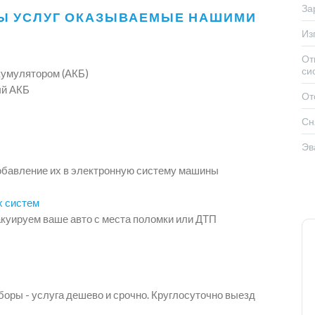
За
Ы УСЛУГ ОКАЗЫВАЕМЫЕ НАШИМИ
Из
От
си
кумулятором (АКБ)
ый АКБ
От
Сн
Эв
обавление их в электронную систему машины
х систем
куируем ваше авто с места поломки или ДТП
оры - услуга дешево и срочно. Круглосуточно выезд