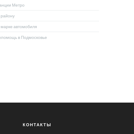
анции Метро
 району
 марке автомобиля
хпомощь в Подмосковье
КОНТАКТЫ