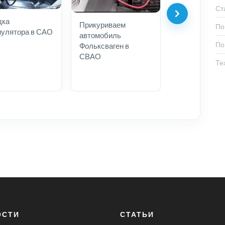
Ст
дка
Прикуриваем
По
мулятора в САО
автомобиль
По
Фольксваген в
СВАО
Те
ОСТИ
СТАТЬИ