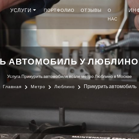
УСЛУГИ
ИН
ПОРТФОЛИО
ОТЗЫВЫ
О
НАС
Ь АВТОМОБИЛЬ У ЛЮБЛИНО
Услуга Прикурить автомобиля возле метро Люблино в Москве
Прикурить автомобиль
Главная
Метро
Люблино