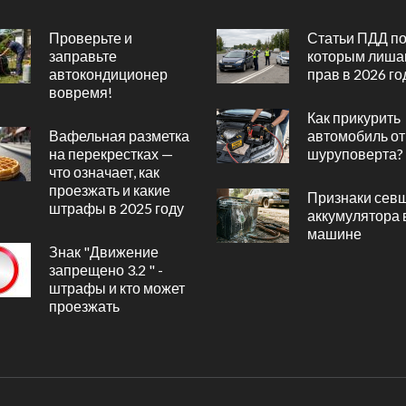
Проверьте и
Статьи ПДД п
заправьте
которым лиша
автокондиционер
прав в 2026 го
вовремя!
Как прикурить
Вафельная разметка
автомобиль от
на перекрестках —
шуруповерта?
что означает, как
проезжать и какие
Признаки сев
штрафы в 2025 году
аккумулятора 
машине
Знак "Движение
запрещено 3.2 " -
штрафы и кто может
проезжать