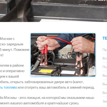
Т
 Москве с
уско-зарядным
15 минут. Поможем
Пр
е!
Вс
билям в районе
По
о и оперативно
Вы
дем к вашей
биль, открыть заблокированные двери авто (капот,
Вы
ть топливо
или отогреть ваш автомобиль в зимний период.
Вы
да Москвы - это локация, на которой мы оказываем наши
За
емонт вашего автомобиля в кратчайшие сроки.