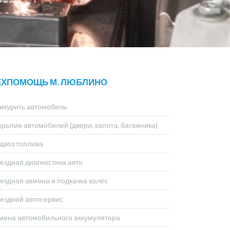
ЕХПОМОЩЬ М. ЛЮБЛИНО
икурить автомобиль
крытие автомобилей (двери, капота, багажника)
двоз топлива
ездная диагностика авто
ездная замена и подкачка колёс
ездной автосервис
мена автомобильного аккумулятора