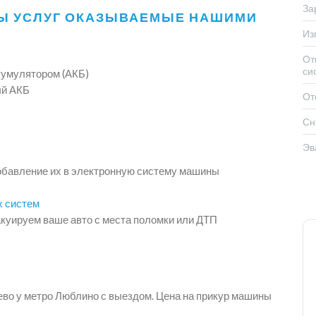
За
Ы УСЛУГ ОКАЗЫВАЕМЫЕ НАШИМИ
Из
От
си
кумулятором (АКБ)
ый АКБ
От
Сн
Эв
обавление их в электронную систему машины
х систем
куируем ваше авто с места поломки или ДТП
ево у метро Люблино с выездом. Цена на прикур машины