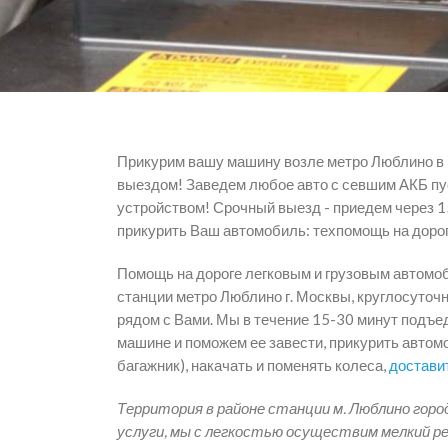
Прикурим вашу машину возле метро Люблино в
выездом! Заведем любое авто с севшим АКБ п
устройством! Срочный выезд - приедем через 
прикурить Ваш автомобиль: техпомощь на дорог
Помощь на дороге легковым и грузовым автомо
станции метро Люблино г. Москвы, круглосуточн
рядом с Вами. Мы в течение 15-30 минут подъе
машине и поможем ее завести, прикурить автомо
багажник), накачать и поменять колеса,
достави
Территория в районе станции м. Люблино горо
услуги, мы с легкостью осуществим мелкий р