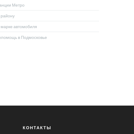
анции Метро
 району
 марке автомобиля
хпомощь в Подмосковье
КОНТАКТЫ