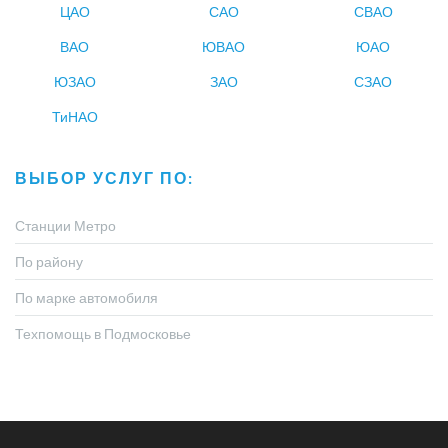
ЦАО
САО
СВАО
ВАО
ЮВАО
ЮАО
ЮЗАО
ЗАО
СЗАО
ТиНАО
ВЫБОР УСЛУГ ПО:
Станции Метро
По району
По марке автомобиля
Техпомощь в Подмосковье