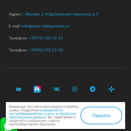
Адрес:
г. Москва, 1-й Щипковский переулок, д. 5
E-mail:
info@avto-tekhpomosh.ru
Телефон:
+7(977) 703-15-15
Телефон:
+7(495) 972-15-50
Внимание. На сайте используются файлы
© 2017-2026 Срочная автотехпомощь легковым и
cookie. Подробнее
в правилах по
грузовым автомобилям в Москве и Московской области ·
настройкам файлов Cookies и обработки
Принять
персональных данных.
Вы также можете
Соглашение сторон
·
EN
запретить сохранение cookie в
настройках своего браузера
Создание и продвижение сайта -
Dkarlov.ru