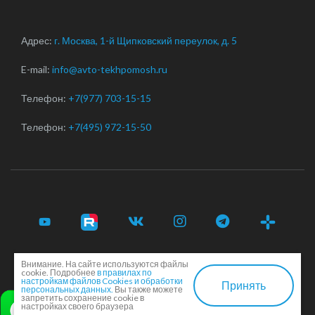
Адрес:
г. Москва, 1-й Щипковский переулок, д. 5
E-mail:
info@avto-tekhpomosh.ru
Телефон:
+7(977) 703-15-15
Телефон:
+7(495) 972-15-50
Внимание. На сайте используются файлы
© 2017-2026 Срочная автотехпомощь легковым и
cookie. Подробнее
в правилах по
грузовым автомобилям в Москве и Московской области ·
настройкам файлов Cookies и обработки
Принять
персональных данных.
Вы также можете
Соглашение сторон
·
EN
запретить сохранение cookie в
настройках своего браузера
Создание и продвижение сайта -
Dkarlov.ru