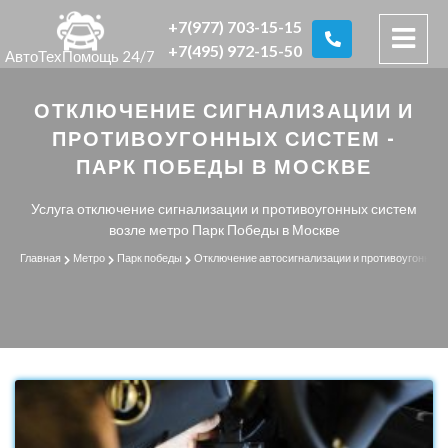
+7(977) 703-15-15
+7(495) 972-15-50
АвтоТехПомощь 24/7
ОТКЛЮЧЕНИЕ СИГНАЛИЗАЦИИ И
ПРОТИВОУГОННЫХ СИСТЕМ -
ПАРК ПОБЕДЫ В МОСКВЕ
Услуга отключение сигнализации и противоугонных систем
возле метро Парк Победы в Москве
Главная
Метро
Парк победы
Отключение автосигнализации и противоугонных