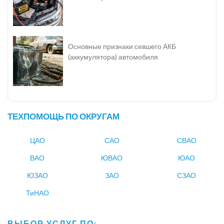
Основные признаки севшего АКБ
(аккумулятора) автомобиля
ТЕХПОМОЩЬ ПО ОКРУГАМ
ЦАО
САО
СВАО
ВАО
ЮВАО
ЮАО
ЮЗАО
ЗАО
СЗАО
ТиНАО
ВЫБОР УСЛУГ ПО: