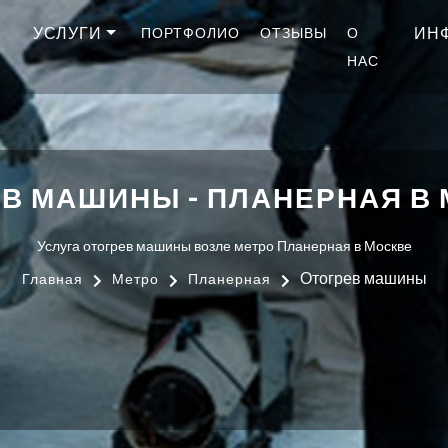
УСЛУГИ
ИН
ПОРТФОЛИО
ОТЗЫВЫ
О
НАС
В МАШИНЫ - ПЛАНЕРНАЯ В
Услуга отогрев машины возле метро Планерная в Москве
Отогрев машины
Главная
Метро
Планерная