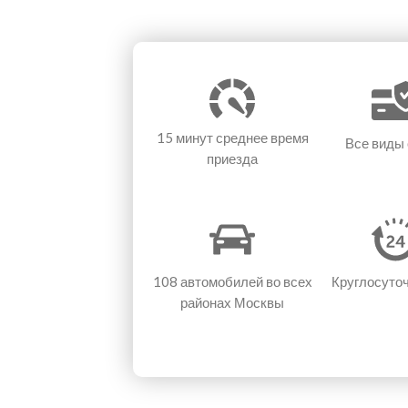
15 минут
среднее время
Все виды
приезда
108 автомобилей
во всех
Круглосуто
районах Москвы