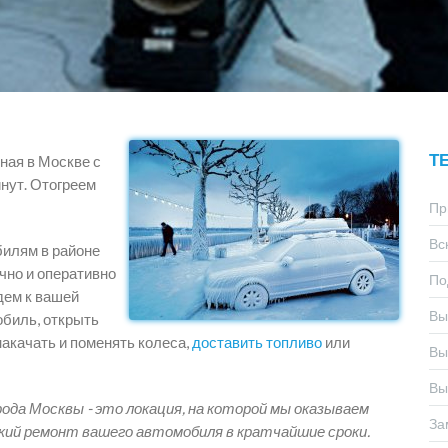
Т
ная в Москве с
нут. Отогреем
Пр
Вс
билям в районе
чно и оперативно
По
дем к вашей
Вы
обиль, открыть
накачать и поменять колеса,
доставить топливо
или
Вы
Вы
рода Москвы - это локация, на которой мы оказываем
За
кий ремонт вашего автомобиля в кратчайшие сроки.