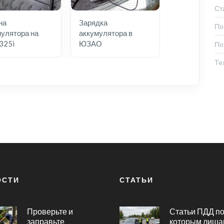
Ст
на
Зарядка
По
улятора на
аккумулятора в
325i
ЮЗАО
По
Те
ОСТИ
СТАТЬИ
Проверьте и
Статьи ПДД п
заправьте
которым лиша