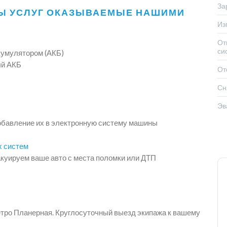
За
Ы УСЛУГ ОКАЗЫВАЕМЫЕ НАШИМИ
Из
От
си
кумулятором (АКБ)
ый АКБ
От
Сн
Эв
обавление их в электронную систему машины
х систем
куируем ваше авто с места поломки или ДТП
етро Планерная. Круглосуточный выезд экипажа к вашему