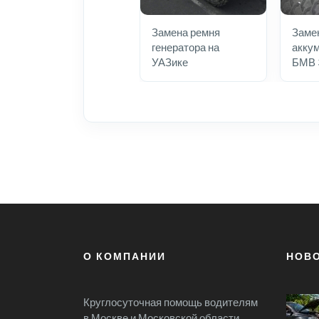
Замена ремня
Заме
генератора на
аккум
УАЗике
БМВ 
О КОМПАНИИ
НОВ
Круглосуточная помощь водителям
в Москве и Московской области