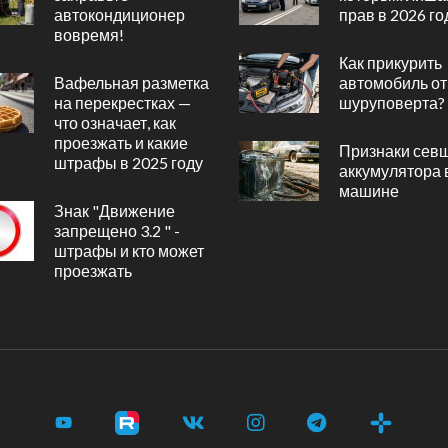
автокондиционер
прав в 2026 го
вовремя!
Как прикурить
Вафельная разметка
автомобиль от
на перекрестках —
шуруповерта?
что означает, как
проезжать и какие
Признаки сев
штрафы в 2025 году
аккумулятора 
машине
Знак "Движение
запрещено 3.2 " -
штрафы и кто может
проезжать