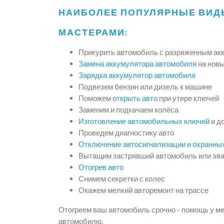
НАИБОЛЕЕ ПОПУЛЯРНЫЕ ВИД
МАСТЕРАМИ:
Прикурить автомобиль с разряженным ак
Замена аккумулятора автомобиля
на нов
Зарядка аккумулятор автомобиля
Подвезем бензин или дизель к машине
Поможем
открыть авто
при утере ключей
Заменим и подкачаем колёса
Изготовление автомобильных ключей
и д
Проведем диагностику авто
Отключение автосигнализации и охранны
Вытащим застрявший автомобиль или эва
Отогрев авто
Снимем секретки с колес
Окажем мелкий авторемонт на трассе
Отогреем ваш автомобиль срочно - помощь у м
автомобилю.