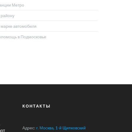
анции Метро
 району
 марке автомобиля
хпомощь в Подмосковье
КОНТАКТЫ
о
Адрес:
г. Москва, 1-й Щипковский
ют