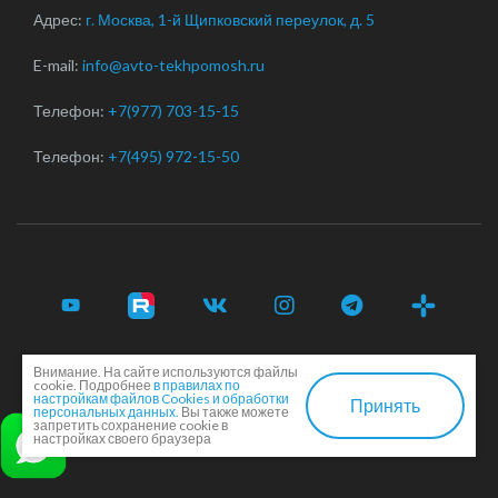
Адрес:
г. Москва, 1-й Щипковский переулок, д. 5
E-mail:
info@avto-tekhpomosh.ru
Телефон:
+7(977) 703-15-15
Телефон:
+7(495) 972-15-50
Внимание. На сайте используются файлы
© 2017-2026 Срочная автотехпомощь легковым и
cookie. Подробнее
в правилах по
грузовым автомобилям в Москве и Московской области ·
настройкам файлов Cookies и обработки
Принять
персональных данных.
Вы также можете
Соглашение сторон
·
EN
запретить сохранение cookie в
настройках своего браузера
Создание и продвижение сайта -
Dkarlov.ru