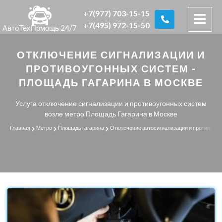
+7(977) 703-15-15
+7(495) 972-15-50
АвтоТехПомощь 24/7
ОТКЛЮЧЕНИЕ СИГНАЛИЗАЦИИ И
ПРОТИВОУГОННЫХ СИСТЕМ -
ПЛОЩАДЬ ГАГАРИНА В МОСКВЕ
Услуга отключение сигнализации и противоугонных систем
возле метро Площадь Гагарина в Москве
Главная
Метро
Площадь гагарина
Отключение автосигнализации и противоуг