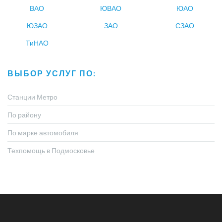
ВАО
ЮВАО
ЮАО
ЮЗАО
ЗАО
СЗАО
ТиНАО
ВЫБОР УСЛУГ ПО:
Станции Метро
По району
По марке автомобиля
Техпомощь в Подмосковье