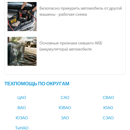
Безопасно прикурить автомобиль от другой
машины - рабочая схема
Основные признаки севшего АКБ
(аккумулятора) автомобиля
ТЕХПОМОЩЬ ПО ОКРУГАМ
ЦАО
САО
СВАО
ВАО
ЮВАО
ЮАО
ЮЗАО
ЗАО
СЗАО
ТиНАО