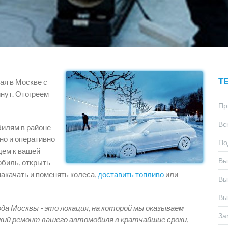
Т
ая в Москве с
нут. Отогреем
Пр
Вс
билям в районе
но и оперативно
По
дем к вашей
Вы
обиль, открыть
накачать и поменять колеса,
доставить топливо
или
Вы
Вы
да Москвы - это локация, на которой мы оказываем
За
кий ремонт вашего автомобиля в кратчайшие сроки.