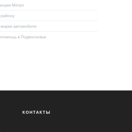
анции Метро
 району
 марке автомобиля
хпомощь в Подмосковье
КОНТАКТЫ
о