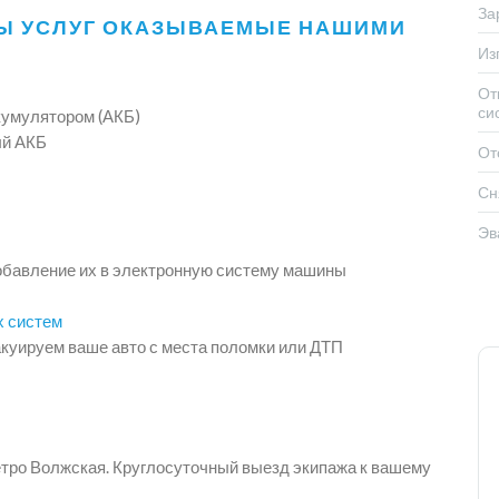
За
Ы УСЛУГ ОКАЗЫВАЕМЫЕ НАШИМИ
Из
От
си
кумулятором (АКБ)
ый АКБ
От
Сн
Эв
обавление их в электронную систему машины
х систем
куируем ваше авто с места поломки или ДТП
етро Волжская. Круглосуточный выезд экипажа к вашему