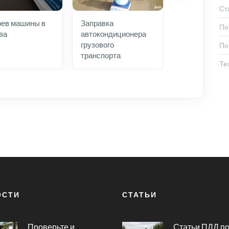
Ст
рев машины в
Заправка
По
ва
автокондиционера
грузового
По
транспорта
Те
ОСТИ
СТАТЬИ
Проверьте и
Статьи ПДД п