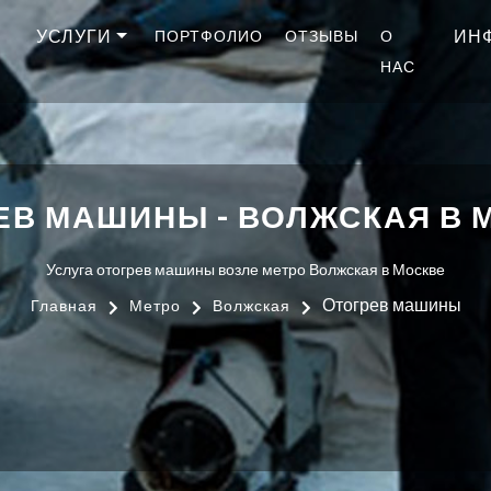
УСЛУГИ
ИН
ПОРТФОЛИО
ОТЗЫВЫ
О
НАС
ЕВ МАШИНЫ - ВОЛЖСКАЯ В 
Услуга отогрев машины возле метро Волжская в Москве
Отогрев машины
Главная
Метро
Волжская