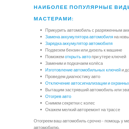
НАИБОЛЕЕ ПОПУЛЯРНЫЕ ВИД
МАСТЕРАМИ:
Прикурить автомобиль с разряженным ак
Замена аккумулятора автомобиля
на нов
Зарядка аккумулятор автомобиля
Подвезем бензин или дизель к машине
Поможем
открыть авто
при утере ключей
Заменим и подкачаем колёса
Изготовление автомобильных ключей
и д
Проведем диагностику авто
Отключение автосигнализации и охранны
Вытащим застрявший автомобиль или эва
Отогрев авто
Снимем секретки с колес
Окажем мелкий авторемонт на трассе
Отогреем ваш автомобиль срочно - помощь у м
автомобилю.