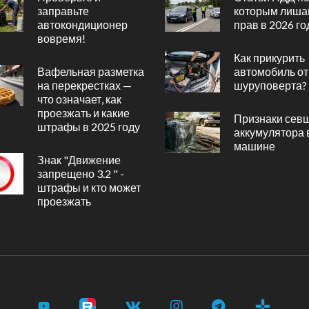
заправьте
которым лиша
автокондиционер
прав в 2026 го
вовремя!
Как прикурить
Вафельная разметка
автомобиль от
на перекрестках —
шуруповерта?
что означает, как
проезжать и какие
Признаки сев
штрафы в 2025 году
аккумулятора 
машине
Знак "Движение
запрещено 3.2 " -
штрафы и кто может
проезжать