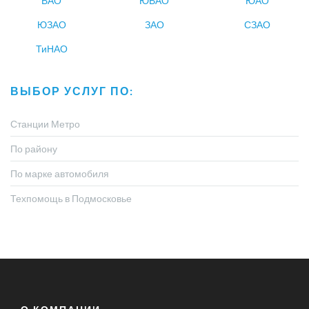
ВАО
ЮВАО
ЮАО
ЮЗАО
ЗАО
СЗАО
ТиНАО
ВЫБОР УСЛУГ ПО:
Станции Метро
По району
По марке автомобиля
Техпомощь в Подмосковье