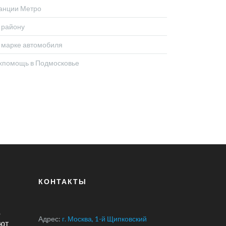
анции Метро
 району
 марке автомобиля
хпомощь в Подмосковье
КОНТАКТЫ
о
Адрес:
г. Москва, 1-й Щипковский
ют