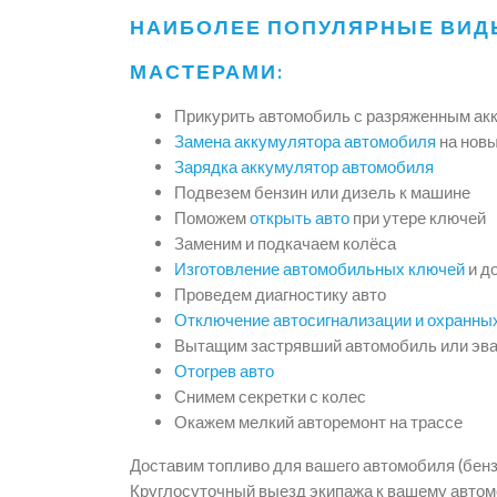
НАИБОЛЕЕ ПОПУЛЯРНЫЕ ВИД
МАСТЕРАМИ:
Прикурить автомобиль с разряженным ак
Замена аккумулятора автомобиля
на нов
Зарядка аккумулятор автомобиля
Подвезем бензин или дизель к машине
Поможем
открыть авто
при утере ключей
Заменим и подкачаем колёса
Изготовление автомобильных ключей
и д
Проведем диагностику авто
Отключение автосигнализации и охранны
Вытащим застрявший автомобиль или эва
Отогрев авто
Снимем секретки с колес
Окажем мелкий авторемонт на трассе
Доставим топливо для вашего автомобиля (бензи
Круглосуточный выезд экипажа к вашему авто