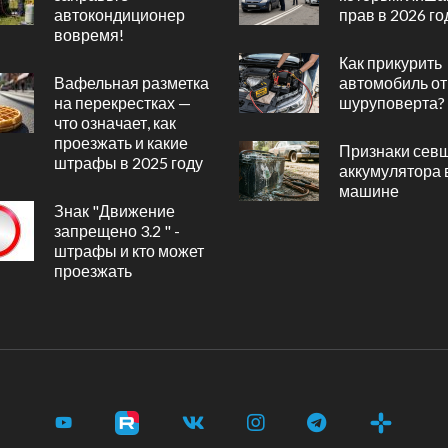
автокондиционер
прав в 2026 го
вовремя!
Как прикурить
Вафельная разметка
автомобиль от
на перекрестках —
шуруповерта?
что означает, как
проезжать и какие
Признаки сев
штрафы в 2025 году
аккумулятора 
машине
Знак "Движение
запрещено 3.2 " -
штрафы и кто может
проезжать