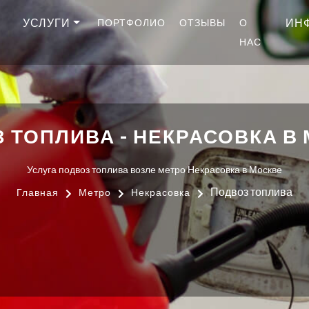
УСЛУГИ
ИН
ПОРТФОЛИО
ОТЗЫВЫ
О
НАС
 ТОПЛИВА - НЕКРАСОВКА В
Услуга подвоз топлива возле метро Некрасовка в Москве
Подвоз топлива
Главная
Метро
Некрасовка