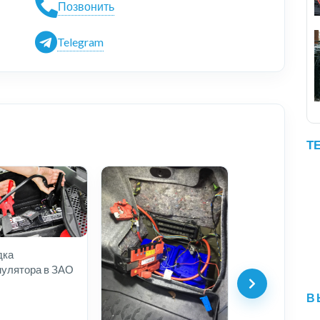
Позвонить
Telegram
Т
дка
мулятора в ЗАО
В