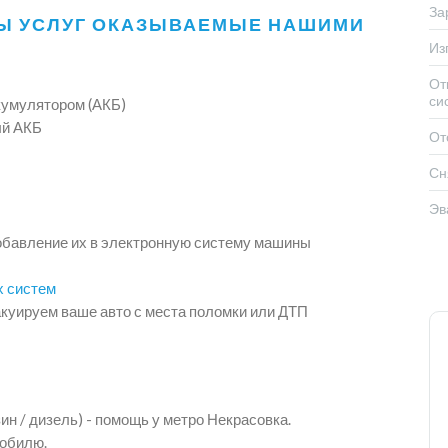
За
Ы УСЛУГ ОКАЗЫВАЕМЫЕ НАШИМИ
Из
От
си
кумулятором (АКБ)
ый АКБ
От
Сн
Эв
обавление их в электронную систему машины
х систем
куируем ваше авто с места поломки или ДТП
н / дизель) - помощь у метро Некрасовка.
мобилю.