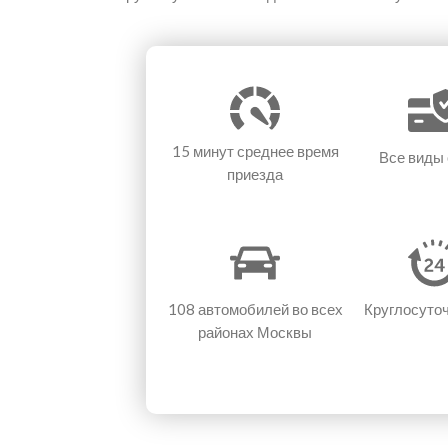
15 минут
среднее время
Все виды
приезда
108 автомобилей
во всех
Круглосуто
районах Москвы