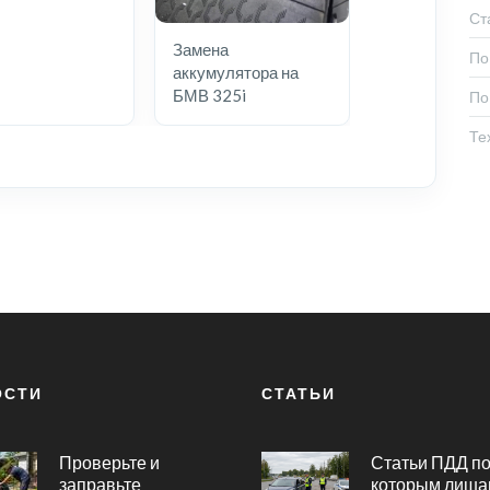
Ст
Замена
По
аккумулятора на
БМВ 325i
По
Те
ОСТИ
СТАТЬИ
Проверьте и
Статьи ПДД п
заправьте
которым лиша