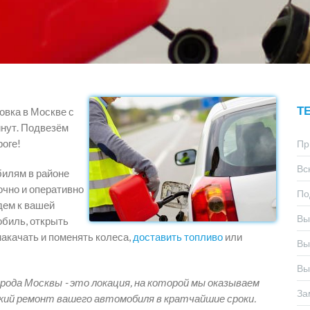
Т
овка в Москве с
инут. Подвезём
оге!
Пр
Вс
билям в районе
очно и оперативно
По
дем к вашей
Вы
обиль, открыть
накачать и поменять колеса,
доставить топливо
или
Вы
Вы
рода Москвы - это локация, на которой мы оказываем
За
кий ремонт вашего автомобиля в кратчайшие сроки.