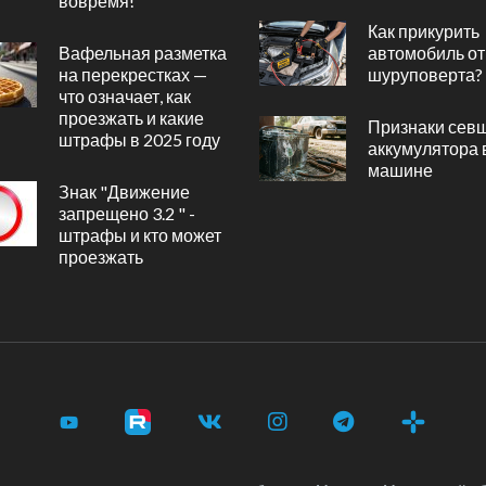
вовремя!
Как прикурить
Вафельная разметка
автомобиль от
на перекрестках —
шуруповерта?
что означает, как
проезжать и какие
Признаки сев
штрафы в 2025 году
аккумулятора 
машине
Знак "Движение
запрещено 3.2 " -
штрафы и кто может
проезжать