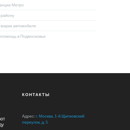
анции Метро
 району
 марке автомобиля
хпомощь в Подмосковье
КОНТАКТЫ
о
Адрес:
г. Москва, 1-й Щипковский
ют
переулок, д. 5
ду