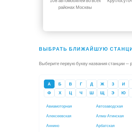
108 автомобилей
во всех
Круглосуто
районах Москвы
ВЫБРАТЬ БЛИЖАЙШУЮ СТАНЦИ
Выберите первую букву названия станции — р
А
Б
В
Г
Д
Ж
З
И
Ф
Х
Ц
Ч
Ш
Щ
Э
Ю
Авиамоторная
Автозаводская
Алексеевская
Алма-Атинская
Аннино
Арбатская