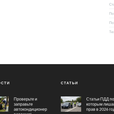
Ст
По
По
Те
ОСТИ
СТАТЬИ
Проверьте и
Статьи ПДД п
заправьте
которым лиша
автокондиционер
прав в 2026 го