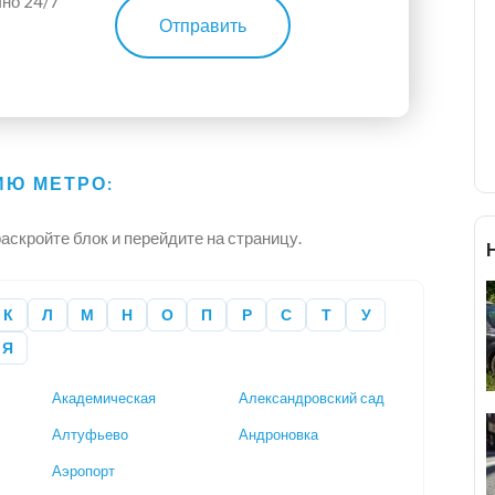
чно 24/7
Отправить
Ю МЕТРО:
аскройте блок и перейдите на страницу.
К
Л
М
Н
О
П
Р
С
Т
У
Я
Академическая
Александровский сад
Алтуфьево
Андроновка
Аэропорт