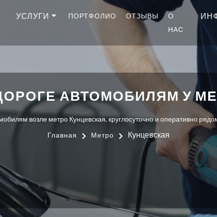
УСЛУГИ
ИН
ПОРТФОЛИО
ОТЗЫВЫ
О
НАС
ДОРОГЕ АВТОМОБИЛЯМ У МЕ
обилям возле метро Кунцевская, круглосуточно и оперативно рядом 
Кунцевская
Главная
Метро