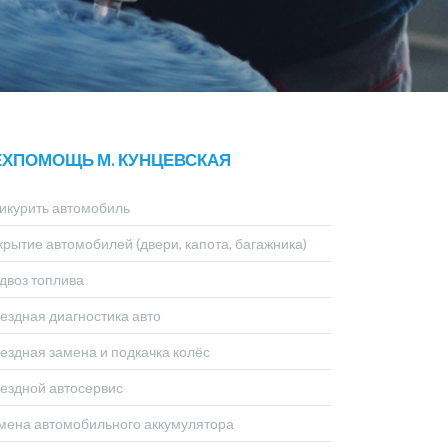
ЕХПОМОЩЬ М. КУНЦЕВСКАЯ
икурить автомобиль
крытие автомобилей (двери, капота, багажника)
двоз топлива
ездная диагностика авто
ездная замена и подкачка колёс
ездной автосервис
мена автомобильного аккумулятора