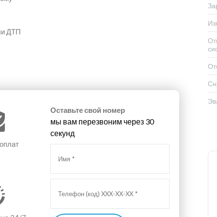
За
Из
ли ДТП
От
си
От
Сн
Эв
Оставьте свой номер
мы вам перезвоним через 30
секунд
 оплат