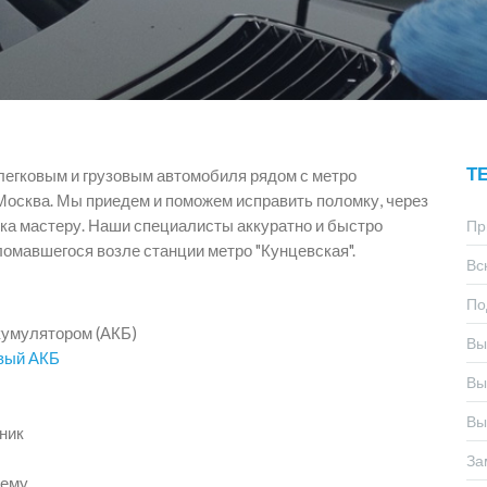
Т
легковым и грузовым автомобиля рядом с метро
 Москва. Мы приедем и поможем исправить поломку, через
ка мастеру. Наши специалисты аккуратно и быстро
Пр
ломавшегося возле станции метро "Кунцевская".
Вс
По
кумулятором (АКБ)
Вы
овый АКБ
Вы
Вы
жник
За
тему