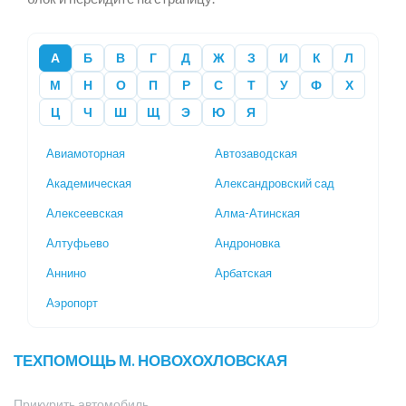
А
Б
В
Г
Д
Ж
З
И
К
Л
М
Н
О
П
Р
С
Т
У
Ф
Х
Ц
Ч
Ш
Щ
Э
Ю
Я
Авиамоторная
Автозаводская
Академическая
Александровский сад
Алексеевская
Алма-Атинская
Алтуфьево
Андроновка
Аннино
Арбатская
Аэропорт
ТЕХПОМОЩЬ М. НОВОХОХЛОВСКАЯ
Прикурить автомобиль