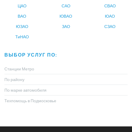
ЦАО
САО
СВАО
ВАО
ЮВАО
ЮАО
ЮЗАО
ЗАО
СЗАО
ТиНАО
ВЫБОР УСЛУГ ПО:
Станции Метро
По району
По марке автомобиля
Техпомощь в Подмосковье