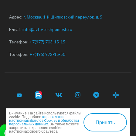
Адрес:
г. Москва, 1-й Щипковский переулок, д. 5
E-mail:
info@avto-tekhpomosh.ru
Телефон:
+7(977) 703-15-15
Телефон:
+7(495) 972-15-50
Внимание. На сайте используются файлы
© 2017-2026 Срочная автотехпомощь легковым и
cookie. Подробнее
в правилах по
грузовым автомобилям в Москве и Московской области ·
настройкам файлов Cookies и обработки
Принять
персональных данных.
Вы также можете
Соглашение сторон
·
EN
запретить сохранение cookie в
настройках своего браузера
Создание и продвижение сайта -
Dkarlov.ru