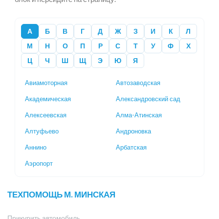
А
Б
В
Г
Д
Ж
З
И
К
Л
М
Н
О
П
Р
С
Т
У
Ф
Х
Ц
Ч
Ш
Щ
Э
Ю
Я
Авиамоторная
Автозаводская
Академическая
Александровский сад
Алексеевская
Алма-Атинская
Алтуфьево
Андроновка
Аннино
Арбатская
Аэропорт
ТЕХПОМОЩЬ М. МИНСКАЯ
Прикурить автомобиль