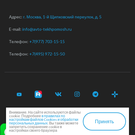
Адрес:
г. Москва, 1-й Щипковский переулок, д. 5
E-mail:
info@avto-tekhpomosh.ru
Телефон:
+7(977) 703-15-15
Телефон:
+7(495) 972-15-50
Внимание. На сайте используются файлы
© 2017-2026 Срочная автотехпомощь легковым и
cookie. Подробнее
в правилах по
грузовым автомобилям в Москве и Московской области ·
настройкам файлов Cookies и обработки
Принять
персональных данных.
Вы также можете
Соглашение сторон
·
EN
запретить сохранение cookie в
настройках своего браузера
Создание и продвижение сайта -
Dkarlov.ru