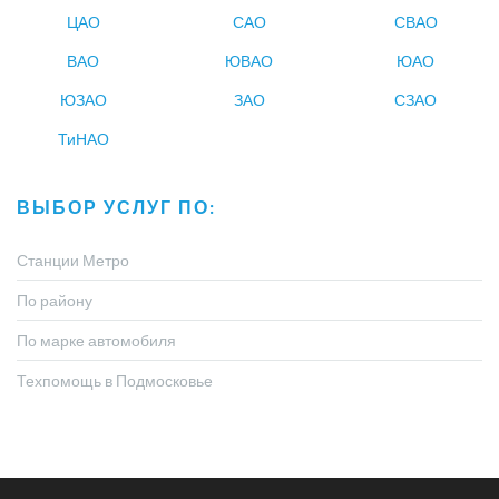
ЦАО
САО
СВАО
ВАО
ЮВАО
ЮАО
ЮЗАО
ЗАО
СЗАО
ТиНАО
ВЫБОР УСЛУГ ПО:
Станции Метро
По району
По марке автомобиля
Техпомощь в Подмосковье