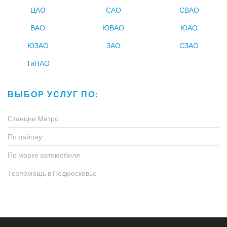
ЦАО
САО
СВАО
ВАО
ЮВАО
ЮАО
ЮЗАО
ЗАО
СЗАО
ТиНАО
ВЫБОР УСЛУГ ПО:
Станции Метро
По району
По марке автомобиля
Техпомощь в Подмосковье