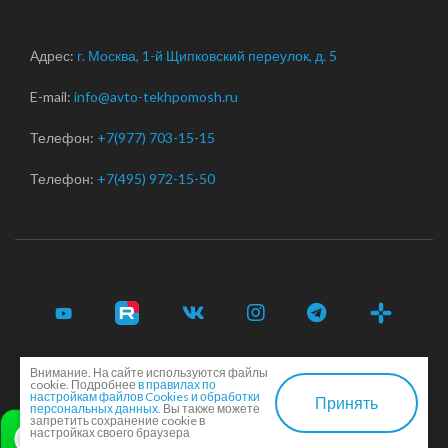
Адрес:
г. Москва, 1-й Щипковский переулок, д. 5
E-mail:
info@avto-tekhpomosh.ru
Телефон:
+7(977) 703-15-15
Телефон:
+7(495) 972-15-50
Внимание. На сайте используются файлы
© 2017-2026 Срочная автотехпомощь легковым и
cookie. Подробнее
в правилах по
грузовым автомобилям в Москве и Московской области ·
настройкам файлов Cookies и обработки
Принять
персональных данных.
Вы также можете
Соглашение сторон
·
EN
запретить сохранение cookie в
настройках своего браузера
Создание и продвижение сайта -
Dkarlov.ru