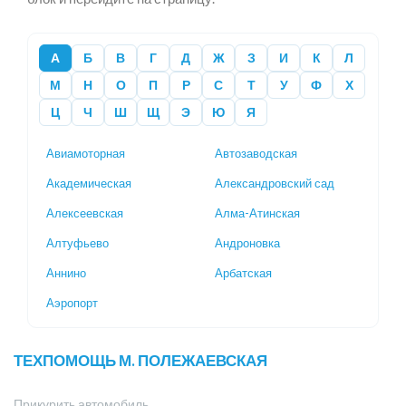
А
Б
В
Г
Д
Ж
З
И
К
Л
М
Н
О
П
Р
С
Т
У
Ф
Х
Ц
Ч
Ш
Щ
Э
Ю
Я
Авиамоторная
Автозаводская
Академическая
Александровский сад
Алексеевская
Алма-Атинская
Алтуфьево
Андроновка
Аннино
Арбатская
Аэропорт
ТЕХПОМОЩЬ М. ПОЛЕЖАЕВСКАЯ
Прикурить автомобиль