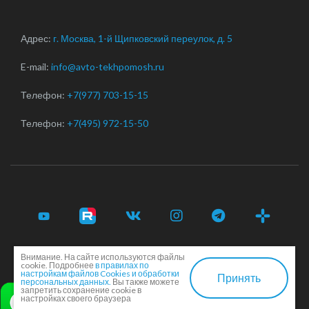
Адрес:
г. Москва, 1-й Щипковский переулок, д. 5
E-mail:
info@avto-tekhpomosh.ru
Телефон:
+7(977) 703-15-15
Телефон:
+7(495) 972-15-50
Внимание. На сайте используются файлы
© 2017-2026 Срочная автотехпомощь легковым и
cookie. Подробнее
в правилах по
грузовым автомобилям в Москве и Московской области ·
настройкам файлов Cookies и обработки
Принять
персональных данных.
Вы также можете
Соглашение сторон
·
EN
запретить сохранение cookie в
настройках своего браузера
Создание и продвижение сайта -
Dkarlov.ru