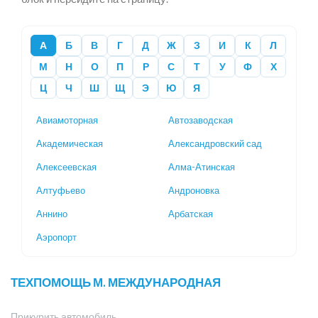
А
Б
В
Г
Д
Ж
З
И
К
Л
М
Н
О
П
Р
С
Т
У
Ф
Х
Ц
Ч
Ш
Щ
Э
Ю
Я
Авиамоторная
Автозаводская
Академическая
Александровский сад
Алексеевская
Алма-Атинская
Алтуфьево
Андроновка
Аннино
Арбатская
Аэропорт
ТЕХПОМОЩЬ М. МЕЖДУНАРОДНАЯ
Прикурить автомобиль