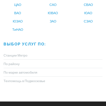
ЦАО
САО
СВАО
ВАО
ЮВАО
ЮАО
ЮЗАО
ЗАО
СЗАО
ТиНАО
ВЫБОР УСЛУГ ПО:
Станции Метро
По району
По марке автомобиля
Техпомощь в Подмосковье